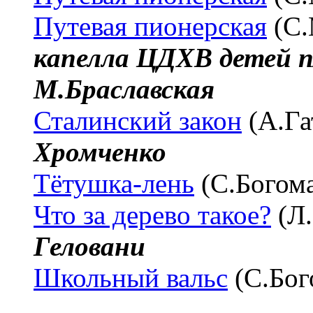
Путевая пионерская
(С.
капелла ЦДХВ детей п/
М.Браславская
Сталинский закон
(А.Га
Хромченко
Тётушка-лень
(С.Богом
Что за дерево такое?
(Л.
Геловани
Школьный вальс
(С.Бог