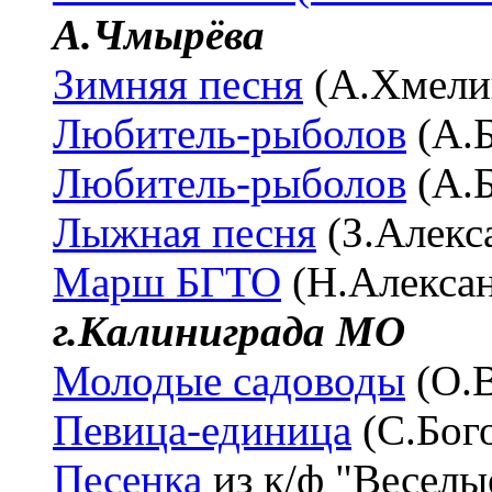
А.Чмырёва
Зимняя песня
(А.Хмели
Любитель-рыболов
(А.
Любитель-рыболов
(А.
Лыжная песня
(З.Алекс
Марш БГТО
(Н.Алекса
г.Калиниграда МО
Молодые садоводы
(О.
Певица-единица
(С.Бог
Песенка
из к/ф "Веселы