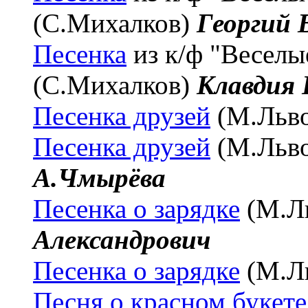
(С.Михалков)
Георгий 
Песенка
из к/ф "Веселы
(С.Михалков)
Клавдия 
Песенка друзей
(М.Льв
Песенка друзей
(М.Льв
А.Чмырёва
Песенка о зарядке
(М.Л
Александрович
Песенка о зарядке
(М.Л
Песня о красном букете