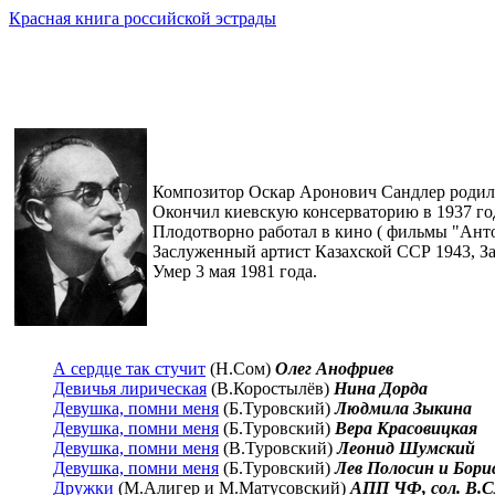
Красная книга российской эстрады
Композитор Оскар Аронович Сандлер родился
Окончил киевскую консерваторию в 1937 го
Плодотворно работал в кино ( фильмы "Анто
Заслуженный артист Казахской ССР 1943, З
Умер 3 мая 1981 года.
А сердце так стучит
(Н.Сом)
Олег Анофриев
Девичья лирическая
(В.Коростылёв)
Нина Дорда
Девушка, помни меня
(Б.Туровский)
Людмила Зыкина
Девушка, помни меня
(Б.Туровский)
Вера Красовицкая
Девушка, помни меня
(В.Туровский)
Леонид Шумский
Девушка, помни меня
(Б.Туровский)
Лев Полосин и Бори
Дружки
(М.Алигер и М.Матусовский)
АПП ЧФ, сол. В.С