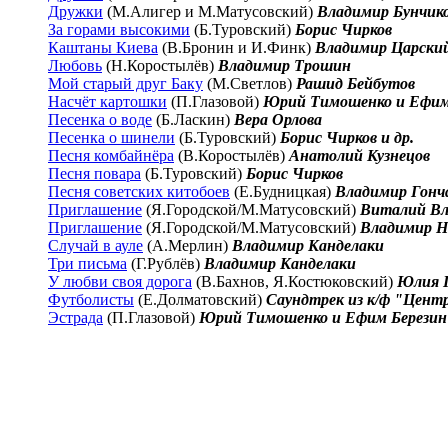
Дружки
(М.Алигер и М.Матусовский)
Владимир Бунчико
За горами высокими
(Б.Туровский)
Борис Чирков
Каштаны Киева
(В.Бронин и И.Финк)
Владимир Царский
Любовь
(Н.Коростылёв)
Владимир Трошин
Мой старый друг Баку
(М.Светлов)
Рашид Бейбутов
Насчёт картошки
(П.Глазовой)
Юрий Тимошенко и Ефим
Песенка о воде
(Б.Ласкин)
Вера Орлова
Песенка о шинели
(Б.Туровский)
Борис Чирков и др.
Песня комбайнёра
(В.Коростылёв)
Анатолий Кузнецов
Песня повара
(Б.Туровский)
Борис Чирков
Песня советских китобоев
(Е.Будницкая)
Владимир Гонч
Приглашение
(Я.Городской/М.Матусовский)
Виталий Вл
Приглашение
(Я.Городской/М.Матусовский)
Владимир Н
Случай в ауле
(А.Мерлин)
Владимир Канделаки
Три письма
(Г.Рублёв)
Владимир Канделаки
У любви своя дорога
(В.Бахнов, Я.Костюковский)
Юлия 
Футболисты
(Е.Долматовский)
Саундтрек из к/ф "Цент
Эстрада
(П.Глазовой)
Юрий Тимошенко и Ефим Березин