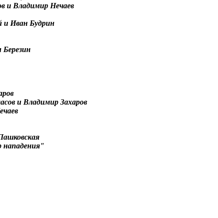
в и Владимир Нечаев
 и Иван Будрин
 Березин
аров
асов и Владимир Захаров
ечаев
Пашковская
р нападения"